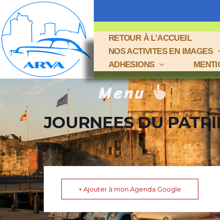
RETOUR À L’ACCUEIL
NOS ACTIVITES EN IMAGES
ADHESIONS
MENTI
Menu
JOURNEES DU PATRIM
+ Ajouter à mon Agenda Google