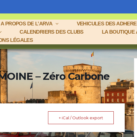
A PROPOS DE L’ARVA
VEHICULES DES ADHER
CALENDRIERS DES CLUBS
LA BOUTIQUE
ONS LÉGALES
OINE – Zéro Carbone
+ iCal / Outlook export