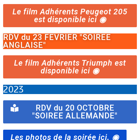
Le film Adhérents Peugeot 205
est disponible ici ◉
RDV du 23 FEVRIER "SOIREE
ANGLAISE"
Le film Adhérents Triumph est
disponible ici ◉
2023
RDV du 20 OCTOBRE
"SOIREE ALLEMANDE"
Les photos de la soirée ici. ◉