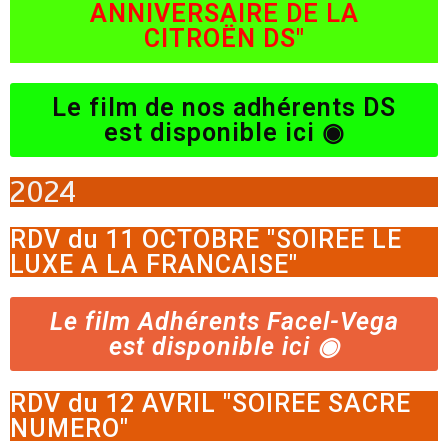
ANNIVERSAIRE DE LA
CITROËN DS"
Le film de nos adhérents DS
est disponible ici ◉
2024
RDV du 11 OCTOBRE "SOIREE LE
LUXE A LA FRANCAISE"
Le film Adhérents Facel-Vega
est disponible ici ◉
RDV du 12 AVRIL "SOIREE SACRE
NUMERO"