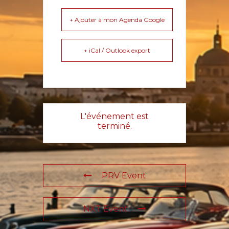
+ Ajouter à mon Agenda Google
+ iCal / Outlook export
L'événement est
terminé.
PRV Event
NXT Event