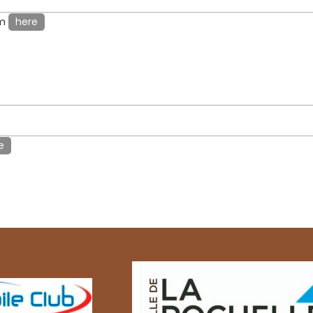
om
here
e