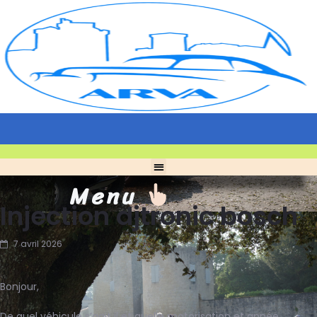
Menu
Injection djtronic bosch
7 avril 2026
Bonjour,
De quel véhicule s’agit il et quelle motorisation et année.